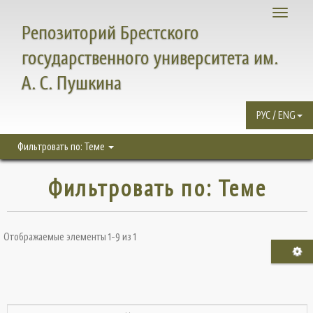
Toggle
Репозиторий Брестского
navigati
государственного университета им.
А. С. Пушкина
РУС / ENG
Фильтровать по: Теме
Фильтровать по: Теме
Отображаемые элементы 1-9 из 1