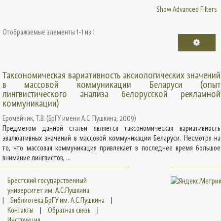
Show Advanced Filters
Отображаемые элементы 1-1 из 1
Таксономическая вариативность аксиологических значений
в массовой коммуникации Беларуси (опыт
лингвистического анализа белорусской рекламной
коммуникации)
Еромейчик, Т.В.
(
БрГУ имени А.С. Пушкина
,
2009
)
Предметом данной статьи является таксономическая вариативность
эвалюативных значений в массовой коммуникации Беларуси. Несмотря на
то, что массовая коммуникация привлекает в последнее время большое
внимание лингвистов, ...
Брестский государственный
университет им. А.С.Пушкина
|
Библиотека БрГУ им. А.С.Пушкина
|
Контакты
|
Обратная связь
|
Инструкция