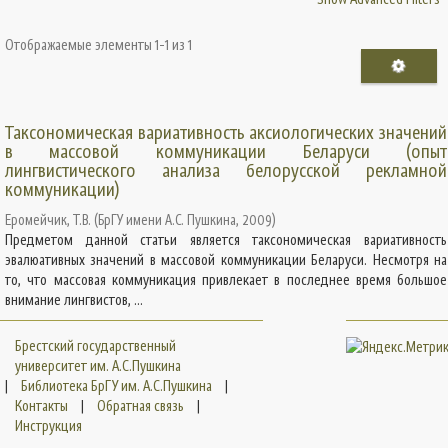
Отображаемые элементы 1-1 из 1
Таксономическая вариативность аксиологических значений
в массовой коммуникации Беларуси (опыт
лингвистического анализа белорусской рекламной
коммуникации)
Еромейчик, Т.В.
(
БрГУ имени А.С. Пушкина
,
2009
)
Предметом данной статьи является таксономическая вариативность
эвалюативных значений в массовой коммуникации Беларуси. Несмотря на
то, что массовая коммуникация привлекает в последнее время большое
внимание лингвистов, ...
Брестский государственный
университет им. А.С.Пушкина
|
Библиотека БрГУ им. А.С.Пушкина
|
Контакты
|
Обратная связь
|
Инструкция