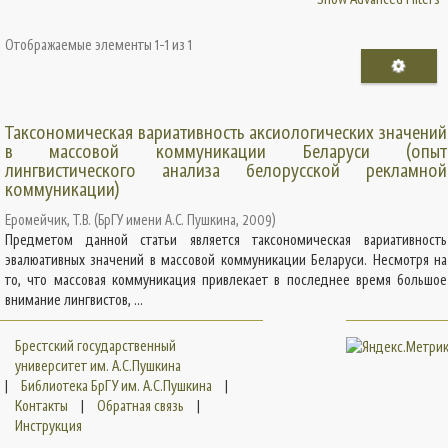
Отображаемые элементы 1-1 из 1
Таксономическая вариативность аксиологических значений
в массовой коммуникации Беларуси (опыт
лингвистического анализа белорусской рекламной
коммуникации)
Еромейчик, Т.В.
(
БрГУ имени А.С. Пушкина
,
2009
)
Предметом данной статьи является таксономическая вариативность
эвалюативных значений в массовой коммуникации Беларуси. Несмотря на
то, что массовая коммуникация привлекает в последнее время большое
внимание лингвистов, ...
Брестский государственный
университет им. А.С.Пушкина
|
Библиотека БрГУ им. А.С.Пушкина
|
Контакты
|
Обратная связь
|
Инструкция