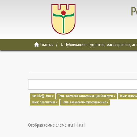
Р
Главная
4. Публикации студентов, магистрантов, а
Has File(s): true ×
Тема: массовая коммуникация Беларуси ×
Тема: класс
Тема: прагматика ×
Тема: аксиологическое значение ×
Отображаемые элементы 1-1 из 1