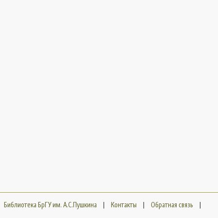
Библиотека БрГУ им. А.С.Пушкина
|
Контакты
|
Обратная связь
|