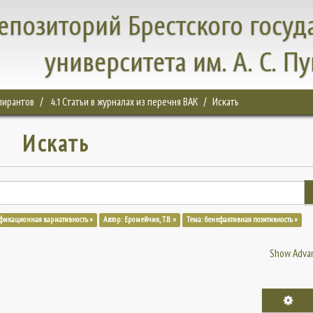
епозиторий Брестского госуд
университета им. А. С. П
спирантов
4.1 Статьи в журналах из перечня ВАК
Искать
Искать
ификационная вариативность ×
Автор: Еромейчик, Т.В. ×
Тема: бенефактивная позитивность ×
Show Advan