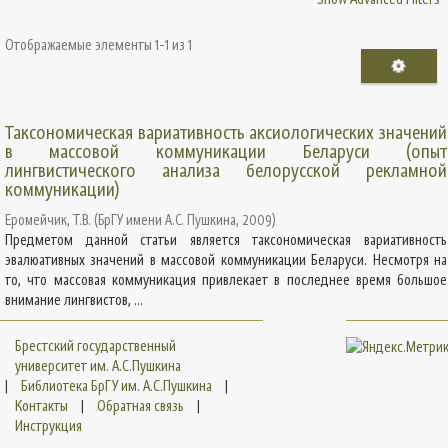
Отображаемые элементы 1-1 из 1
Таксономическая вариативность аксиологических значений
в массовой коммуникации Беларуси (опыт
лингвистического анализа белорусской рекламной
коммуникации)
Еромейчик, Т.В.
(
БрГУ имени А.С. Пушкина
,
2009
)
Предметом данной статьи является таксономическая вариативность
эвалюативных значений в массовой коммуникации Беларуси. Несмотря на
то, что массовая коммуникация привлекает в последнее время большое
внимание лингвистов, ...
Брестский государственный
университет им. А.С.Пушкина
|
Библиотека БрГУ им. А.С.Пушкина
|
Контакты
|
Обратная связь
|
Инструкция