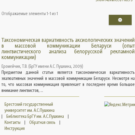
Отображаемые элементы 1-1 из 1
Таксономическая вариативность аксиологических значений
в массовой коммуникации Беларуси (опыт
лингвистического анализа белорусской рекламной
коммуникации)
Еромейчик, Т.В.
(
БрГУ имени А.С. Пушкина
,
2009
)
Предметом данной статьи является таксономическая вариативность
эвалюативных значений в массовой коммуникации Беларуси. Несмотря на
то, что массовая коммуникация привлекает в последнее время большое
внимание лингвистов, ...
Брестский государственный
университет им. А.С.Пушкина
|
Библиотека БрГУ им. А.С.Пушкина
|
Контакты
|
Обратная связь
|
Инструкция