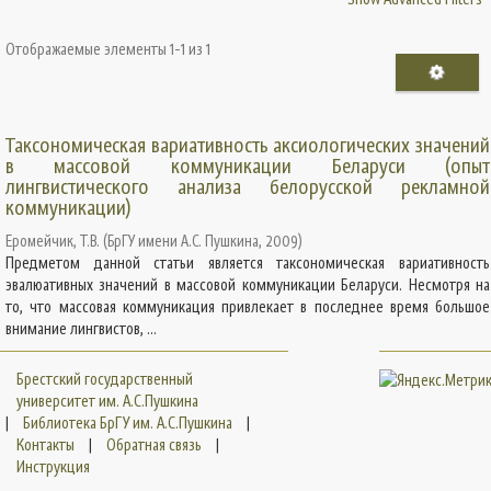
Отображаемые элементы 1-1 из 1
Таксономическая вариативность аксиологических значений
в массовой коммуникации Беларуси (опыт
лингвистического анализа белорусской рекламной
коммуникации)
Еромейчик, Т.В.
(
БрГУ имени А.С. Пушкина
,
2009
)
Предметом данной статьи является таксономическая вариативность
эвалюативных значений в массовой коммуникации Беларуси. Несмотря на
то, что массовая коммуникация привлекает в последнее время большое
внимание лингвистов, ...
Брестский государственный
университет им. А.С.Пушкина
|
Библиотека БрГУ им. А.С.Пушкина
|
Контакты
|
Обратная связь
|
Инструкция