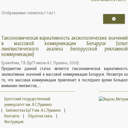
Отображаемые элементы 1-1 из 1
Таксономическая вариативность аксиологических значений
в массовой коммуникации Беларуси (опыт
лингвистического анализа белорусской рекламной
коммуникации)
Еромейчик, Т.В.
(
БрГУ имени А.С. Пушкина
,
2009
)
Предметом данной статьи является таксономическая вариативность
эвалюативных значений в массовой коммуникации Беларуси. Несмотря на
то, что массовая коммуникация привлекает в последнее время большое
внимание лингвистов, ...
Брестский государственный
университет им. А.С.Пушкина
|
Библиотека БрГУ им. А.С.Пушкина
|
Контакты
|
Обратная связь
|
Инструкция