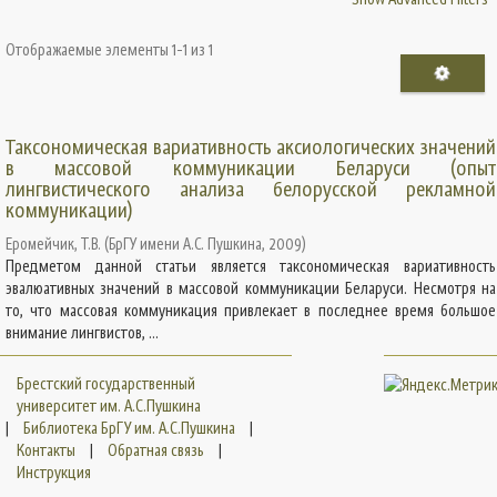
Отображаемые элементы 1-1 из 1
Таксономическая вариативность аксиологических значений
в массовой коммуникации Беларуси (опыт
лингвистического анализа белорусской рекламной
коммуникации)
Еромейчик, Т.В.
(
БрГУ имени А.С. Пушкина
,
2009
)
Предметом данной статьи является таксономическая вариативность
эвалюативных значений в массовой коммуникации Беларуси. Несмотря на
то, что массовая коммуникация привлекает в последнее время большое
внимание лингвистов, ...
Брестский государственный
университет им. А.С.Пушкина
|
Библиотека БрГУ им. А.С.Пушкина
|
Контакты
|
Обратная связь
|
Инструкция