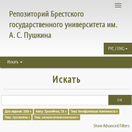
Toggle
Репозиторий Брестского
navigati
государственного университета им.
А. С. Пушкина
РУС / ENG
Искать
Искать
OK
Дата издания: 2009 ×
Автор: Еромейчик, Т.В. ×
Тема: бенефактивная позитивность ×
Тема: прагматика ×
Тема: аксиологическое значение ×
Show Advanced Filters