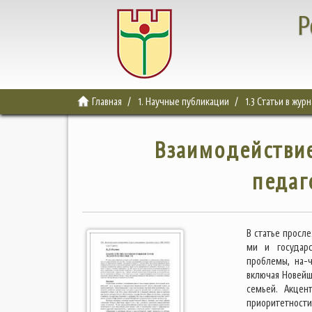
Р
Главная
1. Научные публикации
1.3 Статьи в жур
Взаимодействие
педаг
В статье просл
ми и государс
проблемы, на-ч
включая Новейш
семьей. Акцен
приоритетности