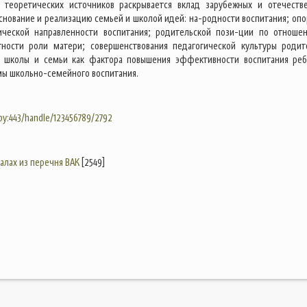
а теоретических источников раскрывается вклад зарубежных и отечеств
основание и реализацию семьей и школой идей: на-родности воспитания; опо
тической направленности воспитания; родительской пози-ции по отноше
тности роли матери; совершенствования педагогической культуры родит
я школы и семьи как фактора повышения эффективности воспитания реб
мы школьно-семейного воспитания.
.by:443/handle/123456789/2792
налах из перечня ВАК
[2549]