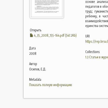
основе анализ
педагогов в об
труд; гуманис
ребенку, в час
взаимодействи
единства систе
Открыть
4_35_2008_155-164.pdf (547.2Kb)
URI
https://rep.brsu
Дата
Collections
2008
1.3 Статьи в жур
Автор
Осипов, Е.Д.
Metadata
Показать полную информацию