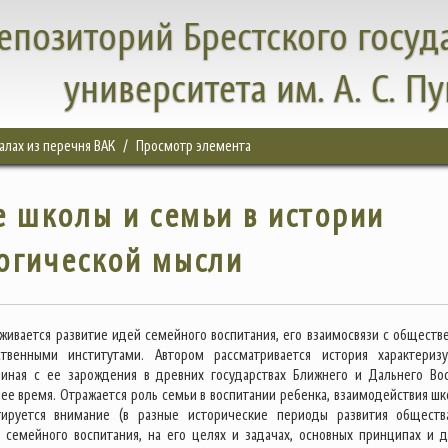
епозиторий Брестского госуд
университета им. А. С. П
налах из перечня ВАК
Просмотр элемента
 школы и семьи в истории
огической мысли
еживается развитие идей семейного воспитания, его взаимосвязи с обществ
твенными институтами. Автором рассматривается история характериз
иная с ее зарождения в древних государствах Ближнего и Дальнего Вос
ее время. Отражается роль семьи в воспитании ребенка, взаимодействия шк
тируется внимание (в разные исторические периоды развития обществ
 семейного воспитания, на его целях и задачах, основных принципах и д