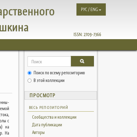
арственного
РУС / ENG
ушкина
ISSN:
2709-7366
Поиск по всему репозиторию
В этой коллекции
ПРОСМОТР
енны-
ВЕСЬ РЕПОЗИТОРИЙ
уемой
тока,
Сообщества и коллекции
олы с
Дата публикации
а) на
Авторы
р. На