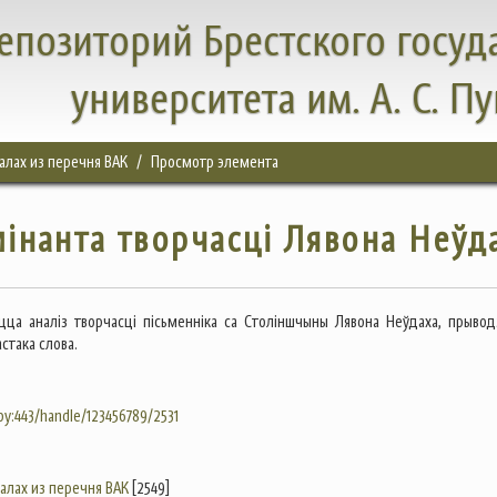
епозиторий Брестского госуд
университета им. А. С. П
налах из перечня ВАК
Просмотр элемента
мінанта творчасці Лявона Неўд
цца аналіз творчасці пісьменніка са Століншчыны Лявона Неўдаха, прывод
стака слова.
.by:443/handle/123456789/2531
налах из перечня ВАК
[2549]