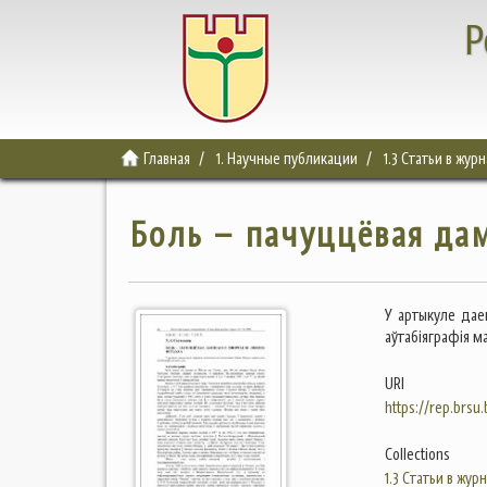
Р
Главная
1. Научные публикации
1.3 Статьи в жур
Боль – пачуццёвая да
У артыкуле дае
аўтабіяграфія ма
URI
https://rep.brsu
Collections
1.3 Статьи в жур