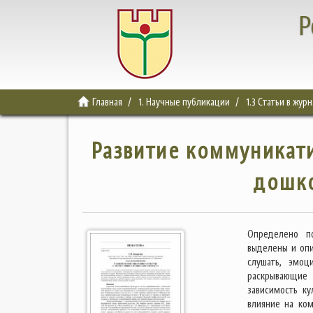
Р
Главная
1. Научные публикации
1.3 Статьи в жур
Развитие коммуникати
дошко
Определено по
выделены и опи
слушать, эмоц
раскрывающие 
зависимость ку
влияние на ко