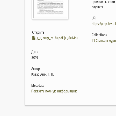
проявлять сво
слушать.
URI
https://rep.brsu
Открыть
Collections
3_1_2019_74-81.pdf (1.560Mb)
1.3 Статьи в жур
Дата
2019
Автор
Казаручик, Г. Н.
Metadata
Показать полную информацию