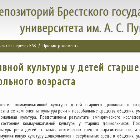
епозиторий Брестского госуд
университета им. А. С. П
налах из перечня ВАК
Просмотр элемента
вной культуры у детей старше
льного возраста
нятие коммуникативной культуры детей старшего дошкольного возр
саны ее компоненты: культура речи и невербальные средства общения, у
иональная культура. Представлены результаты эмпирического исследов
состояние коммуникативной культуры у старших дошкольников. Пок
льтуры речи детей от запаса лексических средств выразительности, а 
ммуникативную культуру дошкольников невербальных средств общения, у