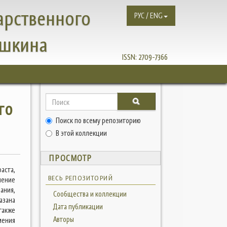
арственного
РУС / ENG
ушкина
ISSN:
2709-7366
го
Поиск по всему репозиторию
В этой коллекции
ПРОСМОТР
аста,
ВЕСЬ РЕПОЗИТОРИЙ
мение
ания,
Сообщества и коллекции
азана
Дата публикации
также
Авторы
мения