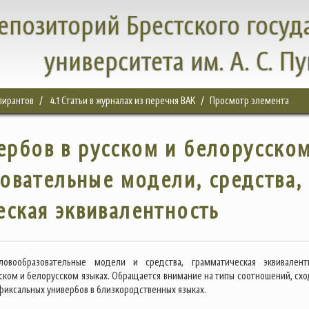
епозиторий Брестского госуд
университета им. А. С. П
спирантов
4.1 Статьи в журналах из перечня ВАК
Просмотр элемента
ербов в русском и белорусско
зовательные модели, средства,
ская эквивалентность
ловообразовательные модели и средства, грамматическая эквивалент
сском и белорусском языках. Обращается внимание на типы соотношений, схо
фиксальных универбов в близкородственных языках.