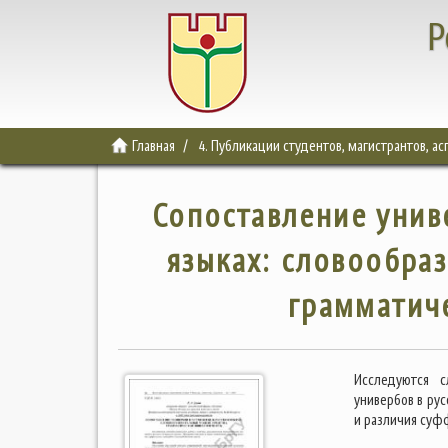
Р
Главная
4. Публикации студентов, магистрантов, а
Сопоставление унив
языках: словообра
грамматиче
Исследуются с
универбов в ру
и различия суф