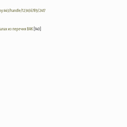
.by:443/handle/123456789/2417
налах из перечня ВАК
[140]