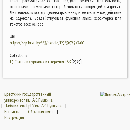
Текст рассматривается как продукт речевой деятельности,
основными элементами которой являются говорящий и адресат.
Деятельность всегда целенаправленна, и ее цель – воздействие
на адресата. Воздействующая функция языка характерна для
текстов всех жанров.
URI
https://rep.brsu.by:443/handle/123456789/2410
Collections
1.3 Статьи в журналах из перечня ВАК
[2549]
Брестский государственный
университет им. А.С.Пушкина
|
Библиотека БрГУ им. А.С.Пушкина
|
Контакты
|
Обратная связь
|
Инструкция