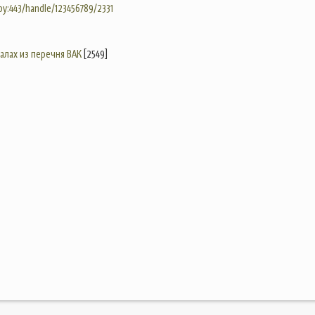
.by:443/handle/123456789/2331
налах из перечня ВАК
[2549]