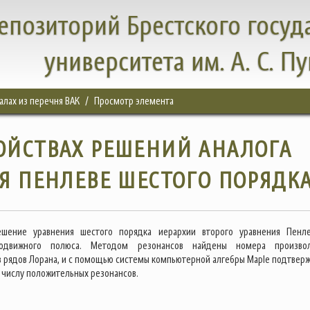
епозиторий Брестского госуд
университета им. А. С. П
налах из перечня ВАК
Просмотр элемента
ОЙСТВАХ РЕШЕНИЙ АНАЛОГА
Я ПЕНЛЕВЕ ШЕСТОГО ПОРЯДК
ешение уравнения шестого порядка иерархии второго уравнения Пенл
подвижного полюса. Методом резонансов найдены номера произво
рядов Лорана, и с помощью системы компьютерной алгебры Maple подтвер
 числу положительных резонансов.