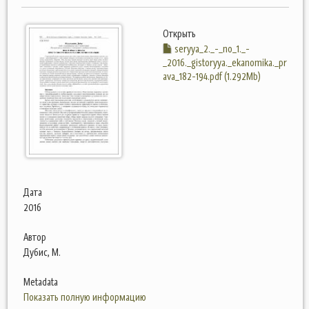
Открыть
seryya_2._-_no_1._-
_2016._gistoryya._ekanomika._pr
ava_182-194.pdf (1.292Mb)
Дата
2016
Автор
Дубис, М.
Metadata
Показать полную информацию