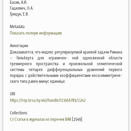
Басик, А.И.
Гацкевич, О.А.
Грицук, Е.В.
Metadata
Показать полную информацию
Аннотации
Доказывается, что индекс регуляризуемой краевой задачи Римана
– Гильберта для ограничен- ной односвязной области
трехмерного пространства и произвольной эллиптической
системы четырех дифференциальных уравнений первого
порядка с действительными коэффициентами кососимметриче-
ского типа равен минус единице.
URI
https://rep.brsu.by:443/handle/123456789/2242
Collections
1.3 Статьи в журналах из перечня ВАК
[2549]