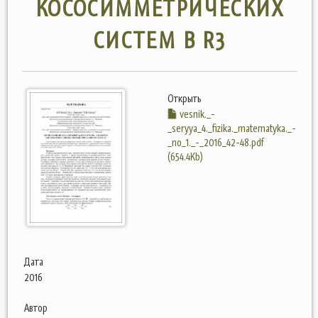
КОСОСИММЕТРИЧЕСКИХ
СИСТЕМ В R3
Открыть
vesnik._-
_seryya_4._fizika._matematyka._-
_no_1._-_2016_42-48.pdf
(654.4Kb)
Дата
2016
Автор