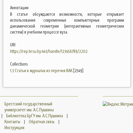
Аннотации
В статье обсуждаются возможности, которые открывает
использование современных компьютерных программ
динамической геометрии (интерактивных геометрических
систем) в учебном процессе вуза.
URI
https://rep.brsu.by:443/handle/123456789/2202
Collections
1.3 Статьи в журналах из перечня ВАК
[2549]
Брестский государственный
университет им. А.С.Пушкина
|
Библиотека БрГУ им. А.С.Пушкина
|
Контакты
|
Обратная связь
|
Инструкция