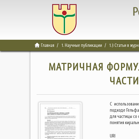
Р
Главная
1. Научные публикации
1.3 Статьи в жур
МАТРИЧНАЯ ФОРМУ
ЧАСТИ
С использован
подходе Гельфа
для частицы со
понятия киральн
URI