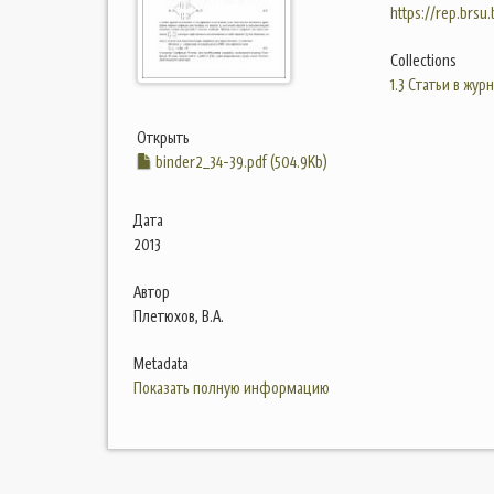
https://rep.brsu
Collections
1.3 Статьи в жур
Открыть
binder2_34-39.pdf (504.9Kb)
Дата
2013
Автор
Плетюхов, В.А.
Metadata
Показать полную информацию