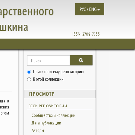
арственного
РУС / ENG
ушкина
ISSN:
2709-7366
Й
Поиск по всему репозиторию
В этой коллекции
ПРОСМОТР
нца в
ВЕСЬ РЕПОЗИТОРИЙ
нения
логом
Сообщества и коллекции
Дата публикации
Авторы