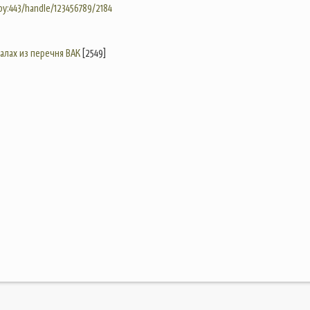
.by:443/handle/123456789/2184
налах из перечня ВАК
[2549]