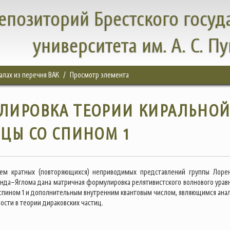
епозиторий Брестского госуд
университета им. А. С. П
налах из перечня ВАК
Просмотр элемента
ЛИРОВКА ТЕОРИИ КИРАЛЬНО
ЦЫ СО СПИНОМ 1
ием кратных (повторяющихся) неприводимых представлений группы Лоре
нда–Яглома дана матричная формулировка релятивистского волнового урав
 спином 1 и дополнительным внутренним квантовым числом, являющимся ана
ости в теории дираковских частиц.