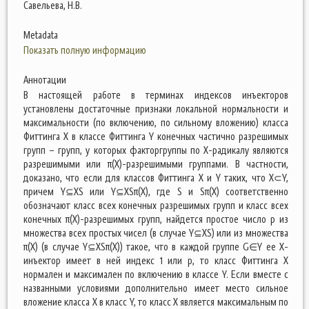
Савельева, Н.В.
Metadata
Показать полную информацию
Аннотации
В настоящей работе в терминах индексов инъекторов
установлены достаточные признаки локальной нормальности и
максимальности (по включению, по сильному вложению) класса
Фиттинга X в классе Фиттинга Y конечных частично разрешимых
групп – групп, у которых факторгруппы по X-радикалу являются
разрешимыми или π(X)-разрешимыми группами. В частности,
доказано, что если для классов Фиттинга X и Y таких, что X⊂Y,
причем Y⊆XS или Y⊆XSπ(X), где S и Sπ(X) соответственно
обозначают класс всех конечных разрешимых групп и класс всех
конечных π(X)-разрешимых групп, найдется простое число p из
множества всех простых чисел (в случае Y⊆XS) или из множества
π(X) (в случае Y⊆XSπ(X)) такое, что в каждой группе G∈Y ее X-
инъектор имеет в ней индекс 1 или р, то класс Фиттинга X
нормален и максимален по включению в классе Y. Если вместе с
названными условиями дополнительно имеет место сильное
вложение класса X в класс Y, то класс X является максимальным по