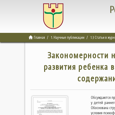
Р
Главная
1. Научные публикации
1.3 Статьи в жур
Закономерности 
развития ребенка в
содержани
Обсуждаются пр
у детей раннег
Обоснована стр
условия психоф