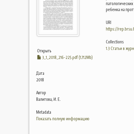
патологических
ребенка на прот
URI
https://rep.brsu
Collections
1.3 Статьи в жур
Открыть
3_1_2018_216-225.pdf (1.712Mb)
Дата
2018
Автор
Валитова, И. Е.
Metadata
Показать полную информацию