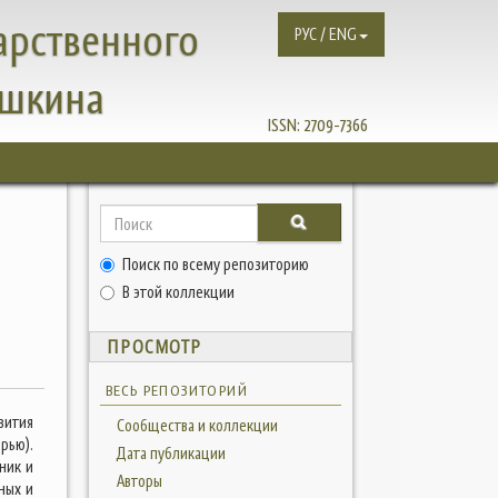
арственного
РУС / ENG
ушкина
ISSN:
2709-7366
Поиск по всему репозиторию
В этой коллекции
ПРОСМОТР
ВЕСЬ РЕПОЗИТОРИЙ
вития
Сообщества и коллекции
рью).
Дата публикации
ник и
Авторы
ных и