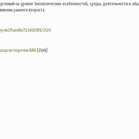
 условий на уровне биологических особенностей, среды, деятельности и об
яжении раннего возраста.
.by:443/handle/123456789/2120
налах из перечня ВАК
[2549]