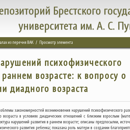
епозиторий Брестского госуд
университета им. А. С. П
налах из перечня ВАК
Просмотр элемента
нарушений психофизического
 раннем возрасте: к вопросу о
и диадного возраста
облемы закономерностей возникновения нарушений психофизического раз
о возраста в условиях диадических отношений с близким взрослым (мате
уктура нарушений развития в раннем возрасте; описаны предпосылки, источ
изического развития ребенка; показана роль матери в создании благоприят