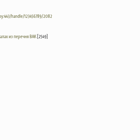
.by:443/handle/123456789/2082
налах из перечня ВАК
[2549]