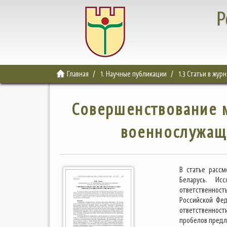
Р
Главная
1. Научные публикации
1.3 Статьи в жур
Совершенствование 
военнослужащи
В статье расс
Беларусь. Ис
ответственност
Российской Фед
ответственност
пробелов предл