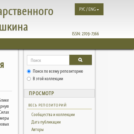
арственного
РУС / ENG
ушкина
ISSN:
2709-7366
я
Поиск по всему репозиторию
В этой коллекции
ПРОСМОТР
блике
ВЕСЬ РЕПОЗИТОРИЙ
арную
Силах
Сообщества и коллекции
 меры
Дата публикации
вовых
Авторы