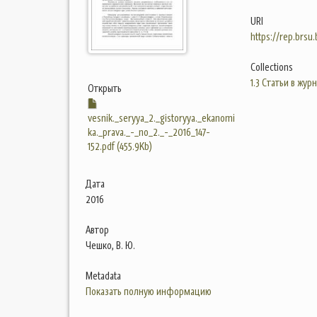
URI
https://rep.brsu
Collections
1.3 Статьи в жур
Открыть
vesnik._seryya_2._gistoryya._ekanomi
ka._prava._-_no_2._-_2016_147-
152.pdf (455.9Kb)
Дата
2016
Автор
Чешко, В. Ю.
Metadata
Показать полную информацию