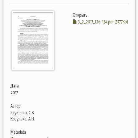
Открыть
3_2_2017_126-134.pdf (577.7Kb)
Дата
2017
Автор
Якубович, С.К.
Козулько, А.Н.
Metadata