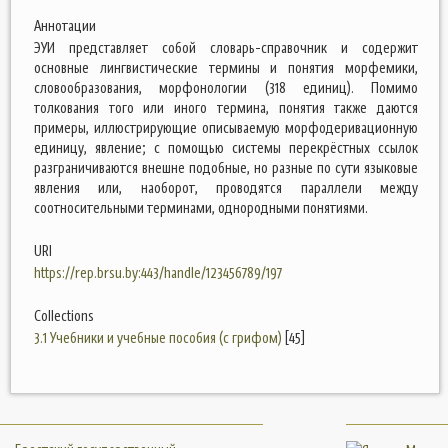
Аннотации
ЭУИ представляет собой словарь-справочник и содержит
основные лингвистические термины и понятия морфемики,
словообразования, морфонологии (318 единиц). Помимо
толкования того или иного термина, понятия также даются
примеры, иллюстрирующие описываемую морфодеривационную
единицу, явление; с помощью системы перекрёстных ссылок
разграничиваются внешне подобные, но разные по сути языковые
явления или, наоборот, проводятся параллели между
соотносительными терминами, однородными понятиями.
URI
https://rep.brsu.by:443/handle/123456789/197
Collections
3.1 Учебники и учебные пособия (с грифом)
[45]