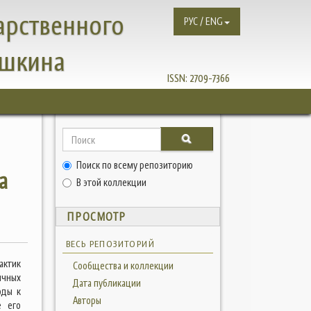
арственного
РУС / ENG
ушкина
ISSN:
2709-7366
Поиск по всему репозиторию
а
В этой коллекции
ПРОСМОТР
ВЕСЬ РЕПОЗИТОРИЙ
актик
Сообщества и коллекции
ычных
Дата публикации
оды к
Авторы
е его