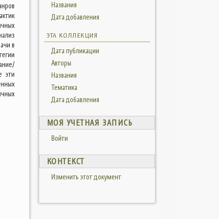
Названия
анров
актик
Дата добавления
ычных
нализ
ЭТА КОЛЛЕКЦИЯ
ачи в
Дата публикации
тегии
Авторы
ание/
е эти
Названия
енных
Тематика
ычных
Дата добавления
МОЯ УЧЕТНАЯ ЗАПИСЬ
Войти
КОНТЕКСТ
Изменить этот документ