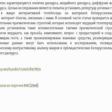
тко характеризуются понятия дискурса, медийного дискурса, диффузии ж
урса. Целью исследования является попытка установить репертуар речевых т
 в жанре интерактивной телебеседы на материале белорусскояз
 интернет-блогов, связанных с ними. В основной части статьи проводится а
ательных прагматических стратегий, которые использует ведущий телеперед
ыли установлены такие вспомогательные тактики прагматической стра
речи ведущего, как просьба, комплимент, вопрос с предысторией и созд
миджа гостя, а также проанализированы языковые средства, реализующи
ченные данные могут быть использованы в исследованиях, посвящ
ческому контрастивному анализу жанров в публицистических белорусскояз
го дискурса.
.by:443/handle/123456789/1899
налах из перечня ВАК
[2549]