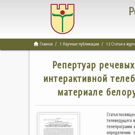
Р
Главная
1. Научные публикации
1.3 Статьи в жур
Репертуар речевых
интерактивной телеб
материале белор
Статья посвяще
телеведущего в
телепрограмм 
определению т