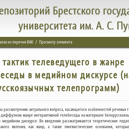
епозиторий Брестского госуд
университета им. А. С. П
налах из перечня ВАК
Просмотр элемента
 тактик телеведущего в жанре
еседы в медийном дискурсе (н
усскоязычных телепрограмм)
на рассмотрению актуального вопроса, касающегося особенностей речевых т
 диффузном жанре интерактивной телебеседы на материале белорусскояз
в медийном дискурсе. Во введении рассматриваются теоретические подх
акого явления, как жанр, а также лингвистические основания, которы