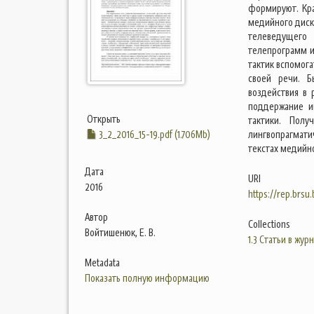
формируют. Кра
медийного диск
телеведущего
телепрограмм и
тактик вспомог
своей речи. Б
воздействия в 
поддержание и
Открыть
тактики. Полу
3_2_2016_15-19.pdf (1.706Mb)
лингвопрагмати
текстах медийно
Дата
URI
2016
https://rep.brsu
Автор
Collections
Войтишенюк, Е. В.
1.3 Статьи в жур
Metadata
Показать полную информацию