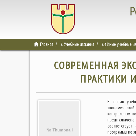
Р
Главная
3. Учебные издания
3.3 Иные учебные и
СОВРЕМЕННАЯ ЭК
ПРАКТИКИ 
В состав учеб
экономической
контрольных во
предназначено
соответствует
программы по э