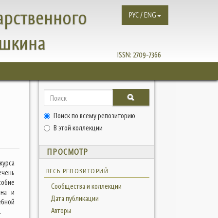
арственного
РУС / ENG
ушкина
ISSN:
2709-7366
Поиск по всему репозиторию
В этой коллекции
ПРОСМОТР
курса
ВЕСЬ РЕПОЗИТОРИЙ
ечень
собие
Сообщества и коллекции
ина и
Дата публикации
ебной
Авторы
.