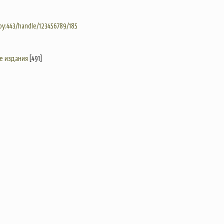
.by:443/handle/123456789/185
е издания
[491]