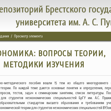
епозиторий Брестского госуд
университета им. А. С. П
здания
Просмотр элемента
ОНОМИКА: ВОПРОСЫ ТЕОРИИ,
И МЕТОДИКИ ИЗУЧЕНИЯ
но-методического пособия вошли 15 тем из общего многоуровнего 
 теории. По каждой теме даются основные понятия и определения, пер
просов, тестов, задач к семинарским занятиям, список литературы. По
 для студентов неэкономических специальностей БрГУ им. А.С. Пушк
 образовательным стандартом высшего образования и требованиям уч
кономической теории для студентов неэкономических специальностей ВУЗов