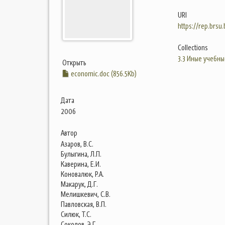
URI
https://rep.brsu
Collections
3.3 Иные учебны
Открыть
economic.doc (856.5Kb)
Дата
2006
Автор
Азаров, В.С.
Булыгина, Л.П.
Каверина, Е.И.
Коновалюк, Р.А.
Макарук, Д.Г.
Мелишкевич, С.В.
Павловская, В.П.
Силюк, Т.С.
Соколов, Э.Г.