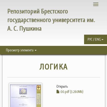
Toggle
Репозиторий Брестского
navigati
государственного университета им.
А. С. Пушкина
РУС / ENG
Просмотр элемента
ЛОГИКА
Открыть
00.pdf (3.260Mb)