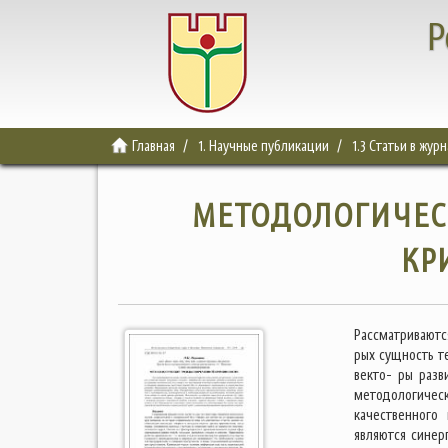
Р
Главная
1. Научные публикации
1.3 Статьи в жур
МЕТОДОЛОГИЧЕС
КР
Рассматриваютс
рых сущность т
векто- ры разв
методологичес
качественного
являются сине