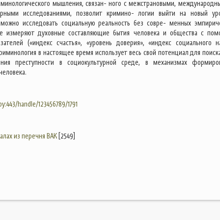
иминологического мышления, связан- ного с межстрановыми, международн
рными исследованиями, позволит кримино- логии выйти на новый ур
озможно исследовать социальную реальность без совре- менных эмпирич
ые измеряют духовные составляющие бытия человека и общества с по
зателей («индекс счастья», «уровень доверия», «индекс социального н
 Криминология в настоящее время использует весь свой потенциал для поиск
ния преступности в социокультурной среде, в механизмах формиро
человека.
.by:443/handle/123456789/1791
налах из перечня ВАК
[2549]