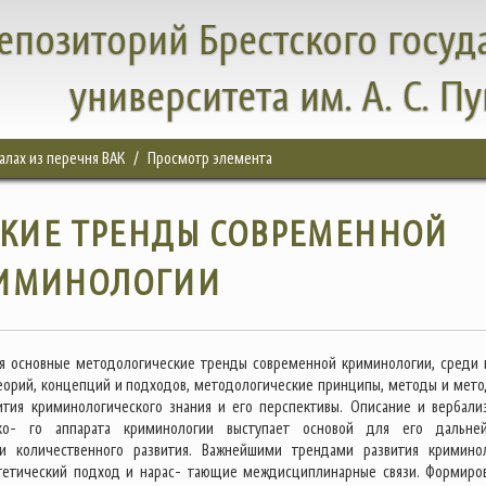
епозиторий Брестского госуд
университета им. А. С. П
налах из перечня ВАК
Просмотр элемента
КИЕ ТРЕНДЫ СОВРЕМЕННОЙ
ИМИНОЛОГИИ
я основные методологические тренды современной криминологии, среди 
еорий, концепций и подходов, методологические принципы, методы и мето
ития криминологического знания и его перспективы. Описание и вербали
ко- го аппарата криминологии выступает основой для его дальне
 и количественного развития. Важнейшими трендами развития кримино
ргетический подход и нарас- тающие междисциплинарные связи. Формиро