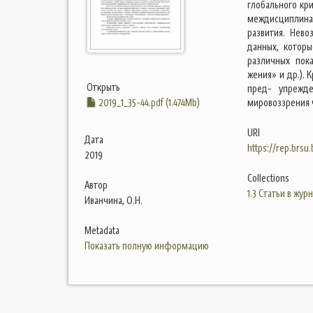
глобального кр
междисциплина
развития. Нев
данных, котор
различных пока
жения» и др.).
Открыть
пред- упрежде
2019_1_35-44.pdf (1.474Mb)
мировоззрения 
URI
Дата
https://rep.brsu
2019
Collections
Автор
1.3 Статьи в жур
Иванчина, О.Н.
Metadata
Показать полную информацию