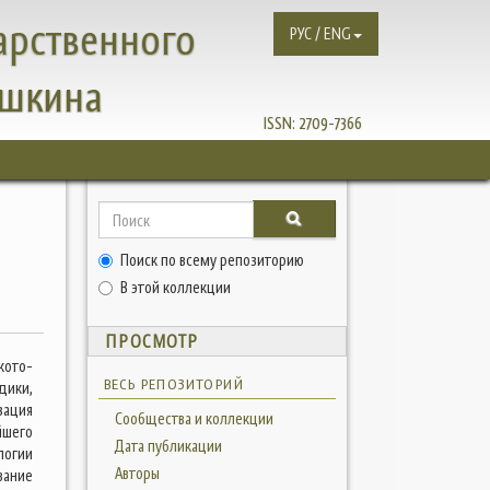
арственного
РУС / ENG
ушкина
ISSN:
2709-7366
Поиск по всему репозиторию
В этой коллекции
ПРОСМОТР
кото-
ВЕСЬ РЕПОЗИТОРИЙ
дики,
зация
Сообщества и коллекции
йшего
Дата публикации
логии
Авторы
вание