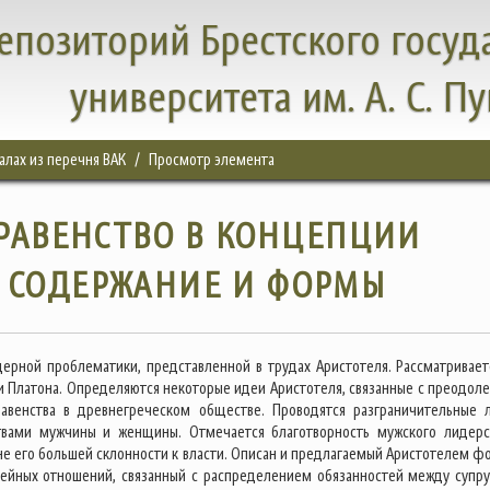
епозиторий Брестского госуд
университета им. А. С. П
налах из перечня ВАК
Просмотр элемента
РАВЕНСТВО В КОНЦЕПЦИИ
: СОДЕРЖАНИЕ И ФОРМЫ
дерной проблематики, представленной в трудах Аристотеля. Рассматривает
ми Платона. Определяются некоторые идеи Аристотеля, связанные с преодол
равенства в древнегреческом обществе. Проводятся разграничительные 
твами мужчины и женщины. Отмечается благотворность мужского лидерс
не его большей склонности к власти. Описан и предлагаемый Аристотелем ф
ейных отношений, связанный с распределением обязанностей между супру