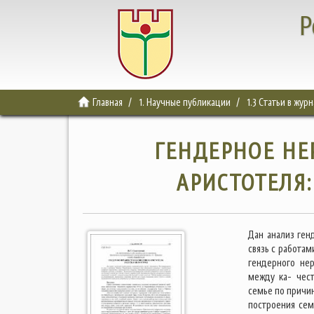
Р
Главная
1. Научные публикации
1.3 Статьи в жур
ГЕНДЕРНОЕ НЕ
АРИСТОТЕЛЯ
Дан анализ ген
связь с работа
гендерного не
между ка- чес
семье по причи
построения сем