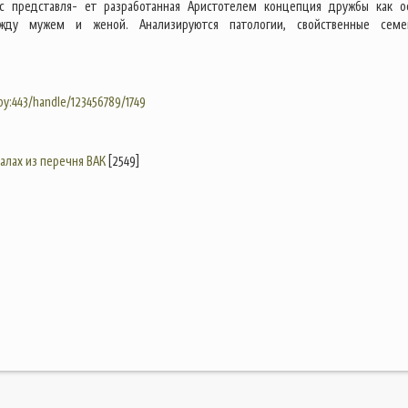
с представля- ет разработанная Аристотелем концепция дружбы как о
жду мужем и женой. Анализируются патологии, свойственные сем
.by:443/handle/123456789/1749
налах из перечня ВАК
[2549]