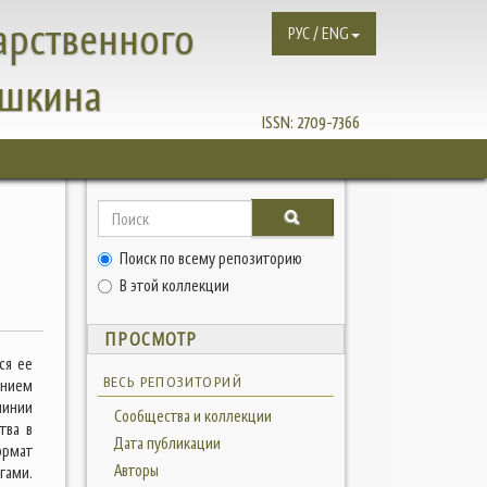
арственного
РУС / ENG
ушкина
ISSN:
2709-7366
Поиск по всему репозиторию
В этой коллекции
ПРОСМОТР
ся ее
ВЕСЬ РЕПОЗИТОРИЙ
ением
линии
Сообщества и коллекции
тва в
Дата публикации
ормат
Авторы
гами.