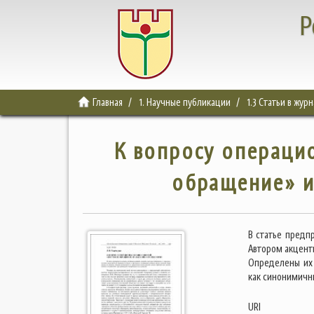
Р
Главная
1. Научные публикации
1.3 Статьи в жур
К вопросу операци
обращение» и
В статье предп
Автором акцент
Определены их 
как синонимичн
URI