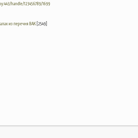
.by:443/handle/123456789/1699
налах из перечня ВАК
[2549]