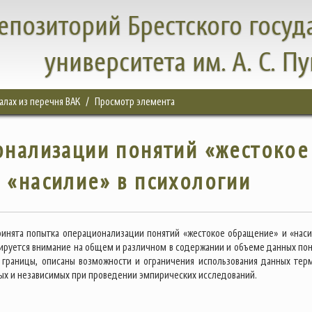
епозиторий Брестского госуд
университета им. А. С. П
налах из перечня ВАК
Просмотр элемента
онализации понятий «жестокое
 «насилие» в психологии
ринята попытка операционализации понятий «жестокое обращение» и «наси
ируется внимание на общем и различном в содержании и объеме данных пон
границы, описаны возможности и ограничения использования данных тер
ых и независимых при проведении эмпирических исследований.