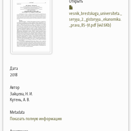
Открыть
vesnik_brestskaga_universiteta._
seryya_2._gistoryya._ekanomika.
_prava_85-91.pdf (447.6Kb)
Дата
2018
Автор
Зайцева, Н. И.
Кутень, А. В.
Metadata
Показать полную информацию