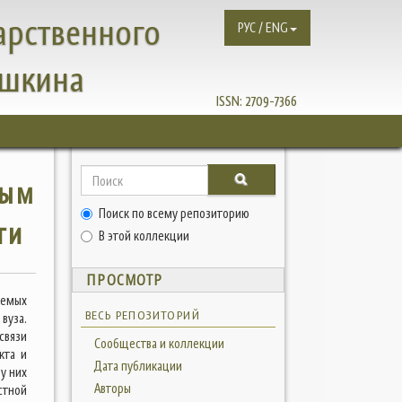
арственного
РУС / ENG
ушкина
ISSN:
2709-7366
ным
Поиск по всему репозиторию
ти
В этой коллекции
ПРОСМОТР
аемых
ВЕСЬ РЕПОЗИТОРИЙ
вуза.
связи
Сообщества и коллекции
кта и
Дата публикации
у них
Авторы
стной