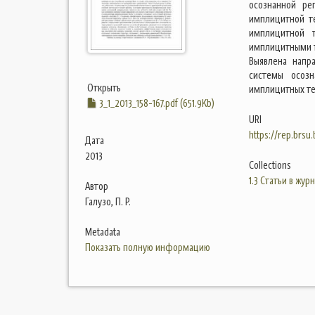
осознанной ре
имплицитной т
имплицитной 
имплицитными т
Выявлена напр
системы осозн
Открыть
имплицитных те
3_1_2013_158-167.pdf (651.9Kb)
URI
https://rep.brsu
Дата
2013
Collections
1.3 Статьи в жур
Автор
Галузо, П. Р.
Metadata
Показать полную информацию