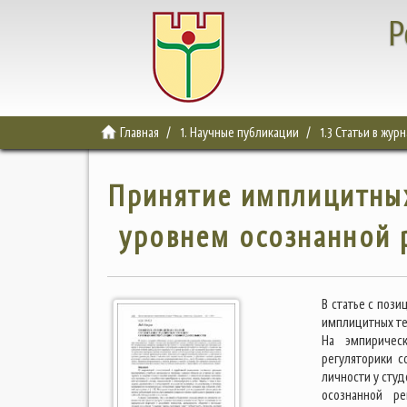
Р
Главная
1. Научные публикации
1.3 Статьи в жур
Принятие имплицитных
уровнем осознанной 
В статье с поз
имплицитных те
На эмпирическ
регуляторики с
личности у студ
осознанной ре