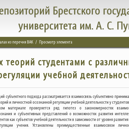
епозиторий Брестского госуд
университета им. А. С. П
налах из перечня ВАК
Просмотр элемента
 теорий студентами с различ
регуляции учебной деятельнос
иций субъектного подхода рассматривается взаимосвязь субъективно приним
орий и личностной осознанной регуляции учебной деятельности у студентов 
ом материале проверяется ряд гипотез о закономерностях взаимо
ознания и субъективных представлений о возможностях развития интелле
ентов как субъектов учебной деятельности в зависимости от уровня развития 
гуляции учения. Установлены преимущественные взаимосвязи лично