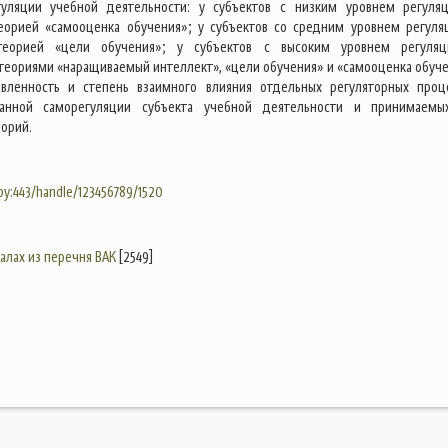
гуляции учебной деятельности: у субъектов с низким уровнем регуля
еорией «самооценка обучения»; у субъектов со средним уровнем регуля
теорией «цели обучения»; у субъектов с высоким уровнем регуля
еориями «наращиваемый интеллект», «цели обучения» и «самооценка обуче
авленность и степень взаимного влияния отдельных регуляторных проц
анной саморегуляции субъекта учебной деятельности и принимаем
орий.
.by:443/handle/123456789/1520
налах из перечня ВАК
[2549]