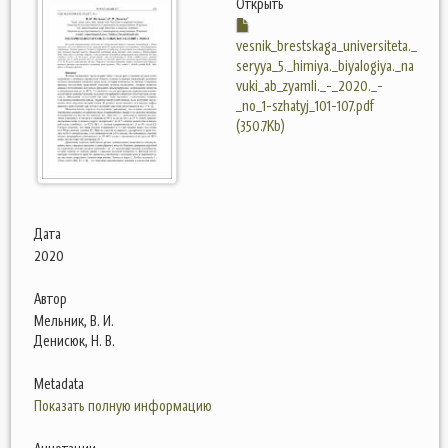
Открыть
vesnik_brestskaga_universiteta._
seryya_5._himiya._biyalogiya._na
vuki_ab_zyamli._-_2020._-
_no_1-szhatyj_101-107.pdf
(350.7Kb)
Дата
2020
Автор
Мельник, В. И.
Денисюк, Н. В.
Metadata
Показать полную информацию