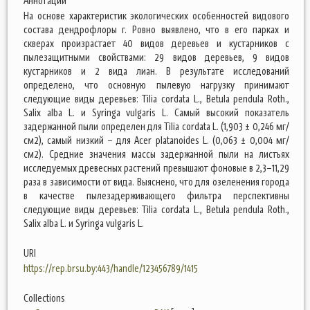
Аннотации
На основе характеристик экологических особенностей видового
состава дендрофлоры г. Ровно выявлено, что в его парках и
скверах произрастает 40 видов деревьев и кустарников с
пылезащитными свойствами: 29 видов деревьев, 9 видов
кустарников и 2 вида лиан. В результате исследований
определено, что основную пылевую нагрузку принимают
следующие виды деревьев: Tilia cordata L., Betula pendula Roth.,
Salix alba L. и Syringa vulgaris L. Самый высокий показатель
задержанной пыли определен для Tilia cordata L. (1,903 ± 0,246 мг/
см2), самый низкий – для Acer platanoides L. (0,063 ± 0,004 мг/
см2). Средние значения массы задержанной пыли на листьях
исследуемых древесных растений превышают фоновые в 2,3–11,29
раза в зависимости от вида. Выяснено, что для озеленения города
в качестве пылезадерживающего фильтра перспективны
следующие виды деревьев: Tilia cordata L., Betula pendula Roth.,
Salix alba L. и Syringa vulgaris L.
URI
https://rep.brsu.by:443/handle/123456789/1415
Collections