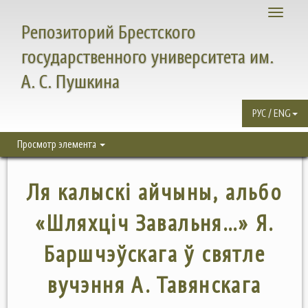
Toggle
Репозиторий Брестского
navigati
государственного университета им.
А. С. Пушкина
РУС / ENG
Просмотр элемента
Ля калыскі айчыны, альбо
«Шляхціч Завальня…» Я.
Баршчэўскага ў святле
вучэння А. Тавянскага