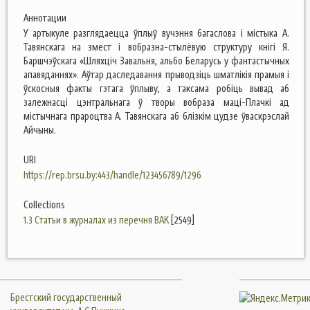
Аннотации
У артыкуле разглядаецца ўплыў вучэння багаслова і містыка А.
Тавянскага на змест і вобразна-стылёвую структуру кнігі Я.
Баршчэўскага «Шляхціч Завальня, альбо Беларусь у фантастычных
апавяданнях». Аўтар даследавання прыводзіць шматлікія прамыя і
ўскосныя факты гэтага ўплыву, а таксама робіць вывад аб
залежнасці цэнтральнага ў творы вобраза маці-Плачкі ад
містычнага прароцтва А. Тавянскага аб блізкім цудзе ўваскрэслай
Айчыны.
URI
https://rep.brsu.by:443/handle/123456789/1296
Collections
1.3 Статьи в журналах из перечня ВАК
[2549]
Брестский государственный