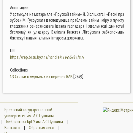
Аннотации
У артыкуле на матэрыяле «Прускай вайны» Я. Вісліцкага і «Песні пра
зубра» М. Гусоўскага даследуюцца праблемы вайны і міру з пункту
гледжання рэнесансавага ідэала гаспадара і здольнасці дынастыі
Ягелонаў як уладароў Вялікага Княства Літоўскага забяспечыць
бяспеку і нацыянальныя інтарэсы дзяржавы.
URI
https://rep.brsu.by:443/handle/123456789/1177
Collections
1.3 Статьи в журналах из перечня ВАК
[2549]
Брестский государственный
университет им. А.С.Пушкина
|
Библиотека БрГУ им. А.С.Пушкина
|
Контакты
|
Обратная связь
|