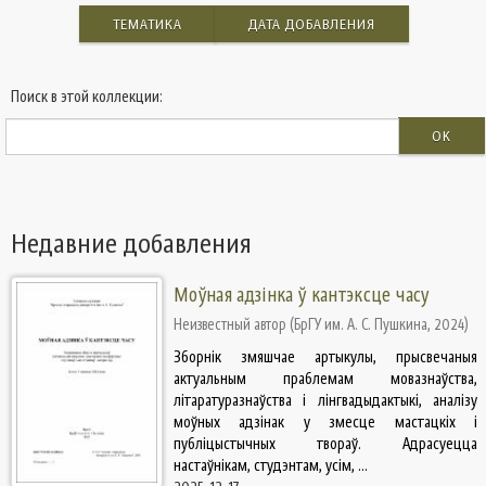
ТЕМАТИКА
ДАТА ДОБАВЛЕНИЯ
Поиск в этой коллекции:
OK
Недавние добавления
Моўная адзінка ў кантэксце часу
Неизвестный автор
(
БрГУ им. А. С. Пушкина
,
2024
)
Зборнік змяшчае артыкулы, прысвечаныя
актуальным праблемам мовазнаўства,
літаратуразнаўства і лінгвадыдактыкі, аналізу
моўных адзінак у змесце мастацкіх і
публіцыстычных твораў. Адрасуецца
настаўнікам, студэнтам, усім, ...