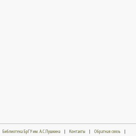
Библиотека БрГУ им. А.С.Пушкина
|
Контакты
|
Обратная связь
|