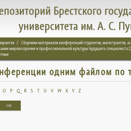
епозиторий Брестского госуд
университета им. А. С. П
спирантов
Сборники материалов конференций студентов, магистрантов, а
ании мировоззрения и профессиональной культуры будущего специалиста (
 теме
нференции одним файлом по 
O
P
Q
R
S
T
U
V
W
X
Y
Z
OK