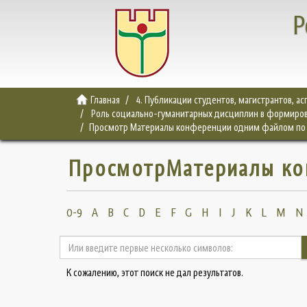
Р
Главная
4. Публикации студентов, магистрантов, а
Роль социально-гуманитарных дисциплин в формиров
Просмотр Материалы конференции одним файлом по
ПросмотрМатериалы ко
0-9
A
B
C
D
E
F
G
H
I
J
K
L
M
N
К сожалению, этот поиск не дал результатов.