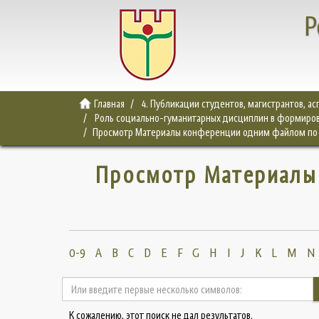
Р
Главная
4. Публикации студентов, магистрантов, а
Роль социально-гуманитарных дисциплин в формиров
Просмотр Материалы конференции одним файлом по 
Просмотр Материалы
0-9
A
B
C
D
E
F
G
H
I
J
K
L
M
N
К сожалению, этот поиск не дал результатов.