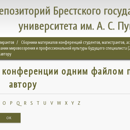
епозиторий Брестского госуд
университета им. А. С. П
спирантов
Сборники материалов конференций студентов, магистрантов, а
ании мировоззрения и профессиональной культуры будущего специалиста (
автору
 конференции одним файлом 
автору
O
P
Q
R
S
T
U
V
W
X
Y
Z
OK