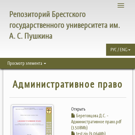
Toggle
Репозиторий Брестского
navigati
государственного университета им.
А. С. Пушкина
РУС / ENG
Просмотр элемента
Административное право
Открыть
Береговцова Д.С. -
Административное право.pdf
(3.508Mb)
test.zip (9.064Mb)