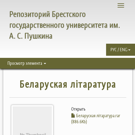
Toggle
Репозиторий Брестского
navigati
государственного университета им.
А. С. Пушкина
РУС / ENG
Просмотр элемента
Беларуская літаратура
Открыть
Беларуская літаратура.rar
(886.6Kb)