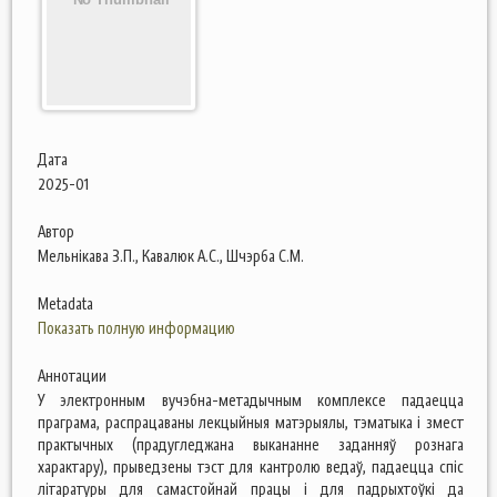
Дата
2025-01
Автор
Мельнікава З.П., Кавалюк А.С., Шчэрба С.М.
Metadata
Показать полную информацию
Аннотации
У электронным вучэбна-метадычным комплексе падаецца
праграма, распрацаваны лекцыйныя матэрыялы, тэматыка і змест
практычных (прадугледжана выкананне заданняў рознага
характару), прыведзены тэст для кантролю ведаў, падаецца спіс
літаратуры для самастойнай працы і для падрыхтоўкі да