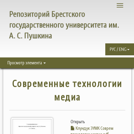
Toggle
Репозиторий Брестского
navigati
государственного университета им.
А. С. Пушкина
РУС / ENG
Просмотр элемента
Современные технологии
медиа
Открыть
Клундук ЭУМК Соврем