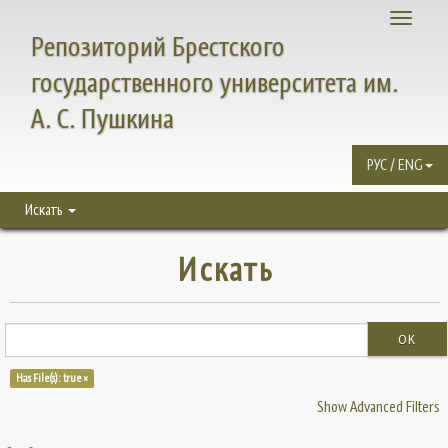
Toggle
Репозиторий Брестского
navigati
государственного университета им.
А. С. Пушкина
РУС / ENG
Искать
Искать
OK
Has File(s): true ×
Show Advanced Filters