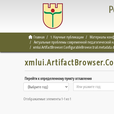
Р
Главная
1. Научные публикации
Материалы конф
Актуальные проблемы современной педагогической нау
xmlui.ArtifactBrowser.ConfigurableBrowse.trail.metadata.
xmlui.ArtifactBrowser.C
Перейти к определенному пункту оглавления
Отображаемые элементы 1-1 из 1