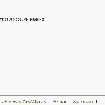
ATEISSUED.COLUMN_HEADING
Библиотека БрГУ им. А.С.Пушкина
|
Контакты
|
Обратная связь
|