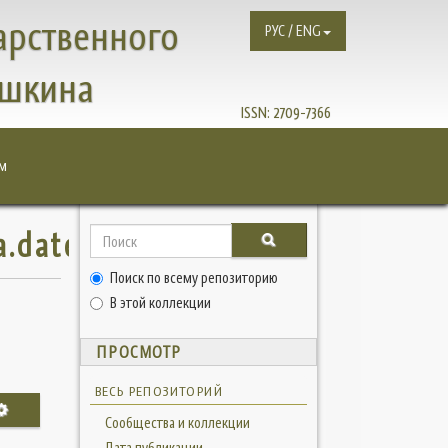
арственного
РУС / ENG
ушкина
ISSN:
2709-7366
м
a.dateissued
Поиск по всему репозиторию
В этой коллекции
ПРОСМОТР
ВЕСЬ РЕПОЗИТОРИЙ
Сообщества и коллекции
Дата публикации