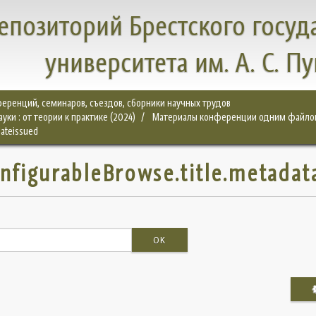
епозиторий Брестского госуд
университета им. А. С. П
еренций, семинаров, съездов, сборники научных трудов
ки : от теории к практике (2024)
Материалы конференции одним файло
dateissued
onfigurableBrowse.title.metadat
OK