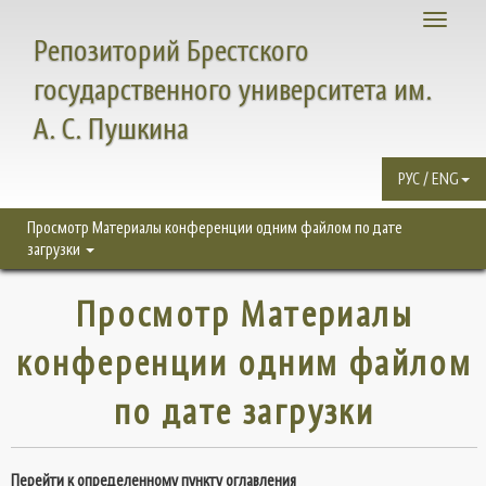
Toggle
Репозиторий Брестского
navigati
государственного университета им.
А. С. Пушкина
РУС / ENG
Просмотр Материалы конференции одним файлом по дате
загрузки
Просмотр Материалы
конференции одним файлом
по дате загрузки
Перейти к определенному пункту оглавления