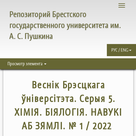
Toggle
Репозиторий Брестского
navigati
государственного университета им.
А. С. Пушкина
РУС / ENG
Просмотр элемента
Веснiк Брэсцкага
ўнiверсiтэта. Серыя 5.
ХІМІЯ. БІЯЛОГІЯ. НАВУКІ
АБ ЗЯМЛІ. № 1 / 2022