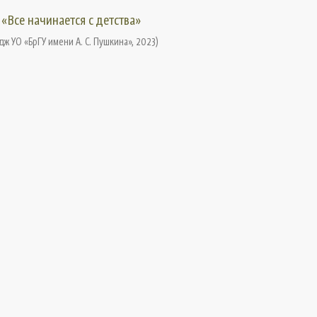
«Все начинается с детства»
ж УО «БрГУ имени А. С. Пушкина»
,
2023
)