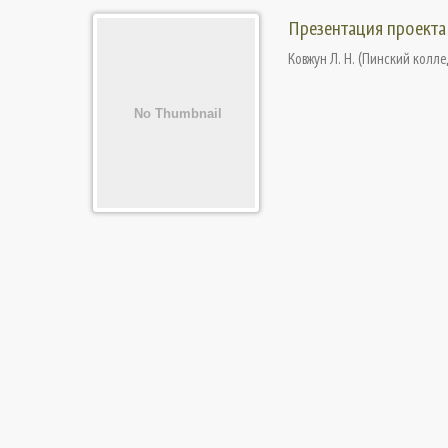
Презентация проекта 
Ковжун Л. Н.
(
Пинский коллед