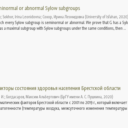
eminormal or abnormal Sylow subgroups
h
;
Sokhor, Irina Leonidovna
;
Сохор, Ирина Леонидовна
(
University of Isfahan
,
2020
hich every Sylow subgroup is seminormal or abnormal. We prove that G has a Syl
 has a maximal subgroup with Sylow subgroups under the same conditions, then ...
кторы состояния здоровья населения Брестской области
 И.
;
Богдасаров, Максим Альбертович
(
БрГУ имени А. С. Пушкина
,
2020
)
атических факторов Брестской области с 2001 по 2019 г., который включает
патогенности (температуры воздуха, межсуточного изменения температуры 