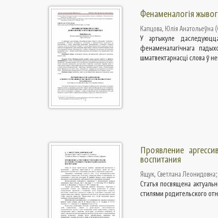
Фенаменалогiя жывога
Капцова, Юлiя Анатольеўна
(
У артыкуле даследуюцца
фенаменалагічнага падых
шматвектарнасці слова ў неп
Проявление аргесси
воспитания
Ящук, Светлана Леонидовна
Статья посвящена актуаль
стилями родительского от