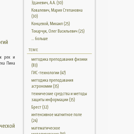
Зданевич, А.А. (30)
Ковалевич, Мария Степановна
(30)
Концевой, Михаил (25)
Токарчук, Олег Васильевич (25)
... больше
огий
ТЕМЕ
ых рек и
методика преподавания физики
ека Пина
(83)
ГИС-технологии (47)
методика преподавания
астрономии (35)
технические средства и методы
защиты информации (35)
Брест (32)
интенсивное магнитное поле
(24)
ческой
математическое
моделирование (19)