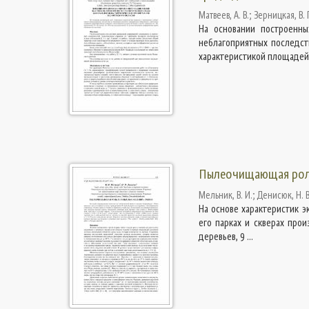
Матвеев, А. В.
;
Зерницкая, В. 
На основании построенны
неблагоприятных последст
характеристикой площадей .
Пылеочищающая роль 
Мельник, В. И.
;
Денисюк, Н. В
На основе характеристик э
его парках и скверах про
деревьев, 9 ...