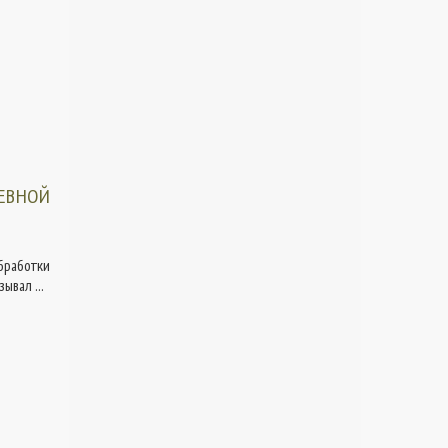
СЕВНОЙ
бработки
ывал ...