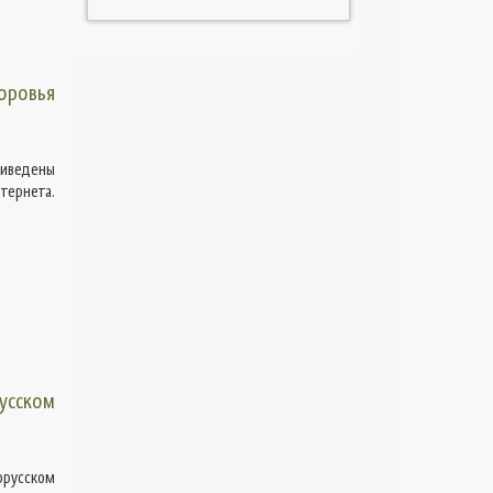
оровья
риведены
тернета.
усском
орусском