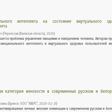
льного интеллекта на состояние виртуального зд
нета
ич
(
Переяслав (Киевская область)
,
2020
)
ивается проблема управления эмоциями и поведением человека. Автором п
 эмоционального интеллекта и виртуального здоровья пользователей ин
ая категория женскости в современных русском и белор
ровна
(
Брянск: ООО "АВЕРС"
,
2020-02-21
)
 мотивированные личные женские номинации в современном русском и бел