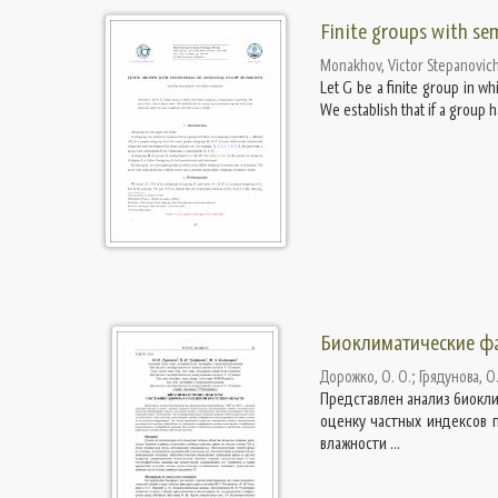
Finite groups with s
Monakhov, Victor Stepanovic
Let G be a finite group in w
We establish that if a group
Биоклиматические фа
Дорожко, О. О.
;
Грядунова, О.
Представлен анализ биоклим
оценку частных индексов 
влажности ...