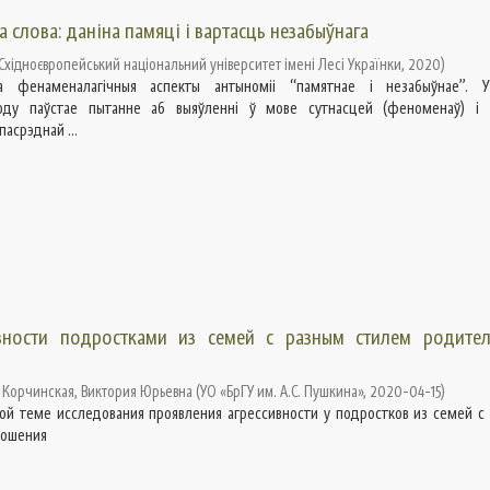
 слова: данiна памяцi i вартасць незабыўнага
Східноєвропейський національний університет імені Лесі Українки
,
2020
)
 фенаменалагічныя аспекты антыноміі “памятнае і незабыўнае”. У
оду паўстае пытанне аб выяўленні ў мове сутнасцей (феноменаў) і 
асрэднай ...
вности подростками из семей с разным стилем родител
;
Корчинская, Виктория Юрьевна
(
УО «БрГУ им. А.С. Пушкина»
,
2020-04-15
)
ной теме исследования проявления агрессивности у подростков из семей с
ношения