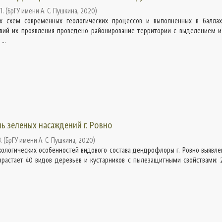
П.
(
БрГУ имени А. С. Пушкина
,
2020
)
х схем современных геологических процессов и выполненных в балла
вий их проявления проведено районирование территории с выделением и
..
зеленых насаждений г. Ровно
.
(
БрГУ имени А. С. Пушкина
,
2020
)
кологических особенностей видового состава дендрофлоры г. Ровно выявлен
израстает 40 видов деревьев и кустарников с пылезащитными свойствами: 