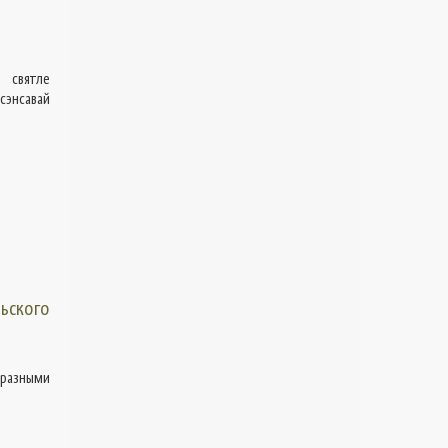
 святле
сэнсавай
ьского
 разными