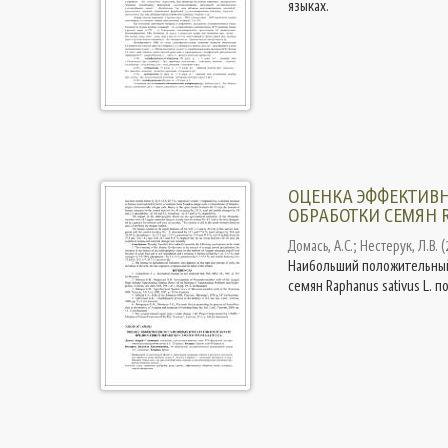
языках.
ОЦЕНКА ЭФФЕКТИВН
ОБРАБОТКИ СЕМЯН R
Домась, А.С.
;
Нестерук, Л.В.
(
Наибольший положительный
семян Raphanus sativus L. 