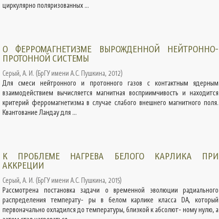
циркулярно поляризованных ...
О ФЕРРОМАГНЕТИЗМЕ ВЫРОЖДЕННОЙ НЕЙТРОННО-
ПРОТОННОЙ СИСТЕМЫ
Серый, А. И.
(
БрГУ имени А.С. Пушкина
,
2012
)
Для смеси нейтронного и протонного газов с контактным ядерным
взаимодействием вычисляется магнитная восприимчивость и находится
критерий ферромагнетизма в случае слабого внешнего магнитного поля.
Квантование Ландау для ...
К ПРОБЛЕМЕ НАГРЕВА БЕЛОГО КАРЛИКА ПРИ
АККРЕЦИИ
Серый, А. И.
(
БрГУ имени А.С. Пушкина
,
2015
)
Рассмотрена постановка задачи о временной эволюции радиального
распределения температу- ры в белом карлике класса DA, который
первоначально охладился до температуры, близкой к абсолют- ному нулю, а