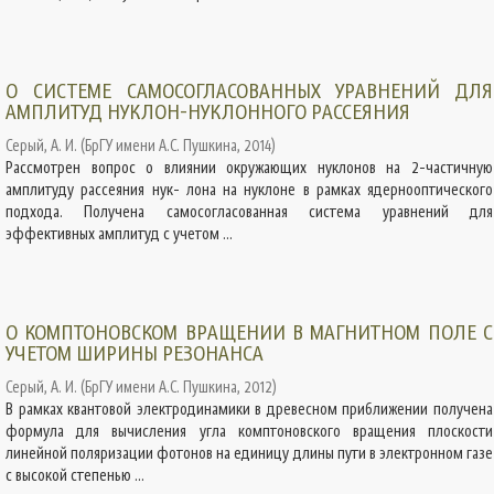
О СИСТЕМЕ САМОСОГЛАСОВАННЫХ УРАВНЕНИЙ ДЛЯ
АМПЛИТУД НУКЛОН-НУКЛОННОГО РАССЕЯНИЯ
Серый, А. И.
(
БрГУ имени А.С. Пушкина
,
2014
)
Рассмотрен вопрос о влиянии окружающих нуклонов на 2-частичную
амплитуду рассеяния нук- лона на нуклоне в рамках ядернооптического
подхода. Получена самосогласованная система уравнений для
эффективных амплитуд с учетом ...
О КОМПТОНОВСКОМ ВРАЩЕНИИ В МАГНИТНОМ ПОЛЕ С
УЧЕТОМ ШИРИНЫ РЕЗОНАНСА
Серый, А. И.
(
БрГУ имени А.С. Пушкина
,
2012
)
В рамках квантовой электродинамики в древесном приближении получена
формула для вычисления угла комптоновского вращения плоскости
линейной поляризации фотонов на единицу длины пути в электронном газе
с высокой степенью ...