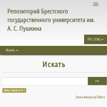
Toggle
Репозиторий Брестского
navigati
государственного университета им.
А. С. Пушкина
РУС / ENG
Искать
Искать
OK
Автор: Серый, А. И. ×
Show Advanced Filters