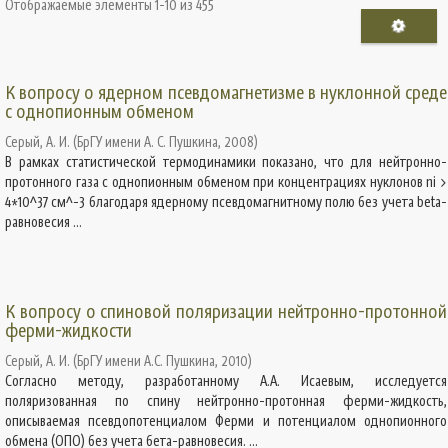
Отображаемые элементы 1-10 из 455
К вопросу о ядерном псевдомагнетизме в нуклонной среде
с однопионным обменом
Серый, А. И.
(
БрГУ имени А. С. Пушкина
,
2008
)
В рамках статистической термодинамики показано, что для нейтронно-
протонного газа с однопионным обменом при концентрациях нуклонов ni >
4*10^37 см^-3 благодаря ядерному псевдомагнитному полю без учета beta-
равновесия ...
К вопросу о спиновой поляризации нейтронно-протонной
ферми-жидкости
Серый, А. И.
(
БрГУ имени А.С. Пушкина
,
2010
)
Согласно методу, разработанному А.А. Исаевым, исследуется
поляризованная по спину нейтронно-протонная ферми-жидкость,
описываемая псевдопотенциалом Ферми и потенциалом однопионного
обмена (ОПО) без учета бета-равновесия. ...